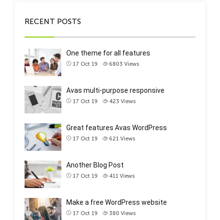
RECENT POSTS
One theme for all features
17 Oct 19
6803
Views
Avas multi-purpose responsive
17 Oct 19
423
Views
Great features Avas WordPress
17 Oct 19
621
Views
Another Blog Post
17 Oct 19
411
Views
Make a free WordPress website
17 Oct 19
380
Views