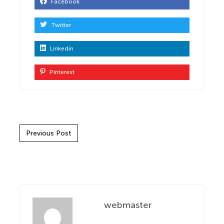
Facebook
Twitter
Linkedin
Pinterest
Post navigation
Previous Post
webmaster